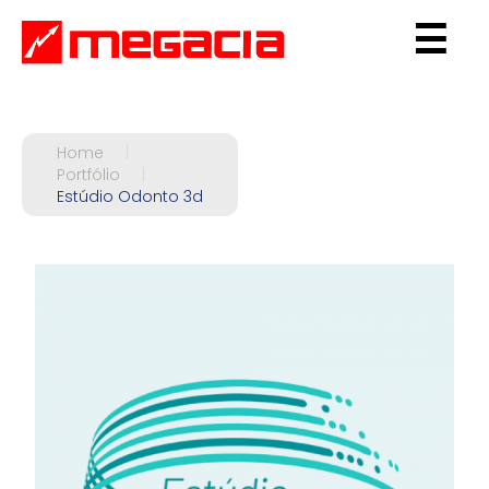
☰
Home
|
Portfólio
|
Estúdio Odonto 3d