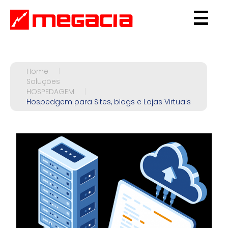
☰
Home
|
Soluções
|
HOSPEDAGEM
|
Hospedgem para Sites, blogs e Lojas Virtuais