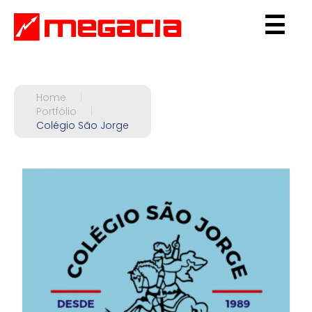
☰
Home
|
Portfólio
|
Colégio São Jorge