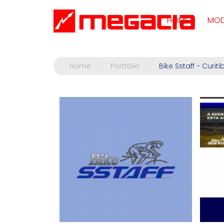
HOME
MOD
Home
|
Portfólio
|
Bike Sstaff - Curiti