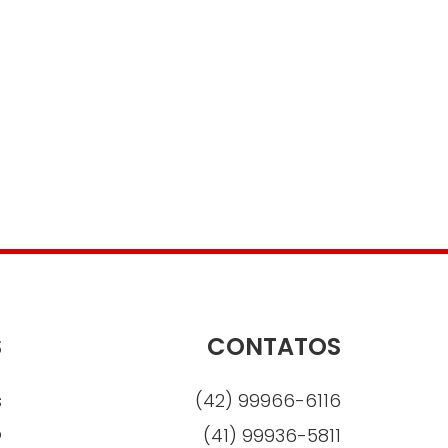
S
CONTATOS
s
(42) 99966-6116
o
(41) 99936-5811